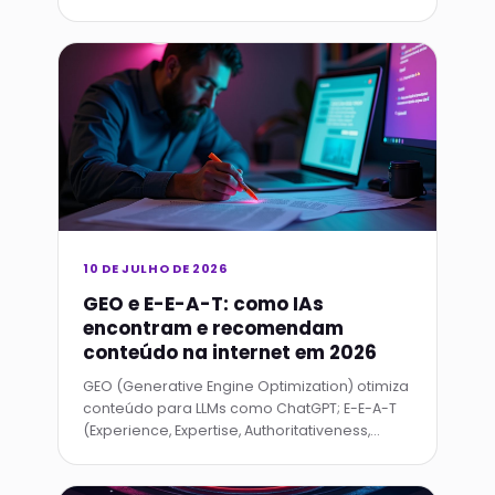
até 70% menos que GPT-4o e Claude 3.5 em
tarefas longas.
10 DE JULHO DE 2026
GEO e E-E-A-T: como IAs
encontram e recomendam
conteúdo na internet em 2026
GEO (Generative Engine Optimization) otimiza
conteúdo para LLMs como ChatGPT; E-E-A-T
(Experience, Expertise, Authoritativeness,
Trust) é o framework do Google para avaliar
qualidade.