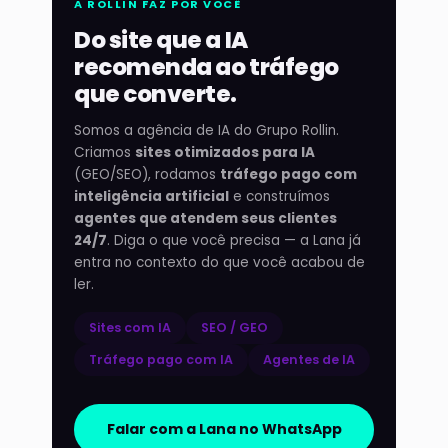
A ROLLIN FAZ POR VOCÊ
Do site que a IA
recomenda ao tráfego
que converte.
Somos a agência de IA do Grupo Rollin.
Criamos
sites otimizados para IA
(GEO/SEO), rodamos
tráfego pago com
inteligência artificial
e construímos
agentes que atendem seus clientes
24/7
. Diga o que você precisa — a Lana já
entra no contexto do que você acabou de
ler.
Sites com IA
SEO / GEO
Tráfego pago com IA
Agentes de IA
Falar com a Lana no WhatsApp