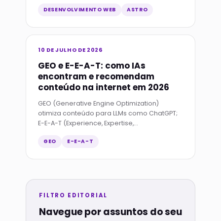
simplificada com arquitetura islands.
DESENVOLVIMENTO WEB
ASTRO
10 DE JULHO DE 2026
GEO e E-E-A-T: como IAs
encontram e recomendam
conteúdo na internet em 2026
GEO (Generative Engine Optimization)
otimiza conteúdo para LLMs como ChatGPT;
E-E-A-T (Experience, Expertise,
Authoritativeness, Trust) é o framework do
GEO
E-E-A-T
Google para avaliar qualidade.
FILTRO EDITORIAL
Navegue por assuntos do seu