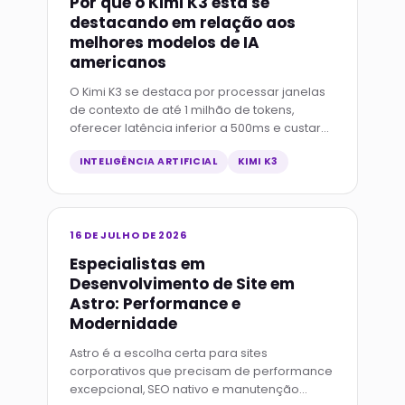
Por que o Kimi K3 está se
destacando em relação aos
melhores modelos de IA
americanos
O Kimi K3 se destaca por processar janelas
de contexto de até 1 milhão de tokens,
oferecer latência inferior a 500ms e custar
até 70% menos que GPT-4o e Claude 3.5 em
INTELIGÊNCIA ARTIFICIAL
KIMI K3
tarefas longas.
16 DE JULHO DE 2026
Especialistas em
Desenvolvimento de Site em
Astro: Performance e
Modernidade
Astro é a escolha certa para sites
corporativos que precisam de performance
excepcional, SEO nativo e manutenção