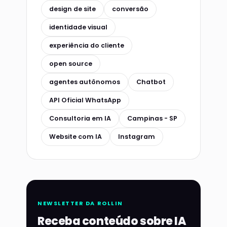
design de site
conversão
identidade visual
experiência do cliente
open source
agentes autônomos
Chatbot
API Oficial WhatsApp
Consultoria em IA
Campinas - SP
Website com IA
Instagram
NEWSLETTER DA ROLLIN
Receba conteúdo sobre IA