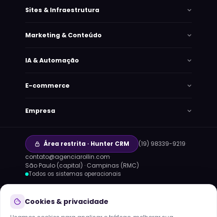
Sites & Infraestrutura
Marketing & Conteúdo
IA & Automação
E-commerce
Empresa
Área restrita · Hunter CRM
(19) 98339-9219
·
contato@agenciarollin.com
·
Lana
São Paulo (capital) · Campinas (RMC)
Online agora · responde em segundos
Todos os sistemas operacionais
HOJE
TECNOLOGIAS QUE OPERAMOS:
Claude
GPT
Cookies & privacidade
Gemini
n8n
Meta Cloud API
MCP
infraestrutura própria · dados no Brasil