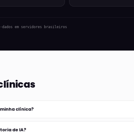
·
dados em servidores brasileiros
clínicas
minha clínica?
toria de IA?