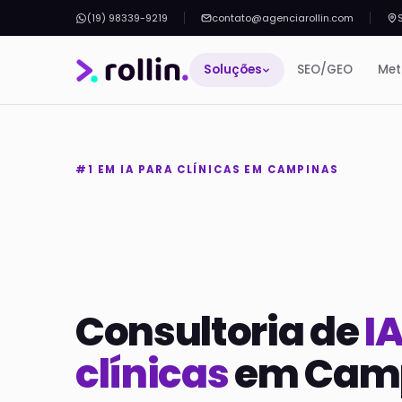
(19) 98339-9219
contato@agenciarollin.com
Soluções
SEO/GEO
Met
#1 EM IA PARA CLÍNICAS EM CAMPINAS
Consultoria de
I
clínicas
em Camp