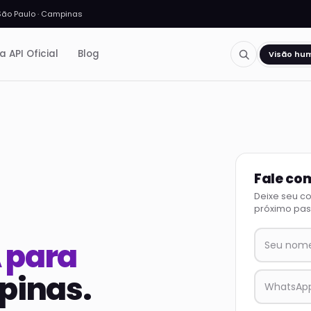
São Paulo · Campinas
a API Oficial
Blog
Visão hu
Fale co
Deixe seu c
próximo pas
A para
inas.