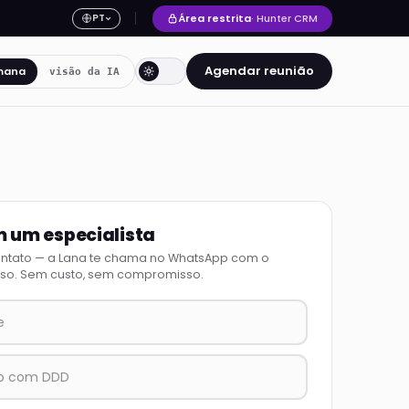
Área restrita
· Hunter CRM
PT
Agendar reunião
mana
visão da IA
m um especialista
ontato — a Lana te chama no WhatsApp com o
so. Sem custo, sem compromisso.