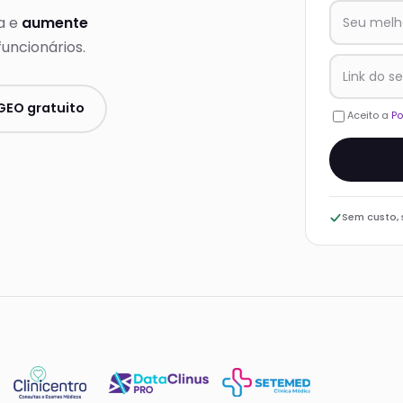
ca e
aumente
uncionários.
GEO gratuito
Aceito a
Po
Sem custo,