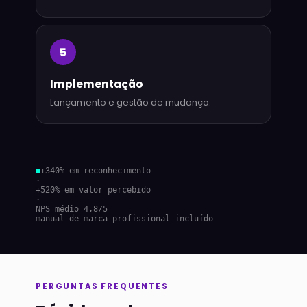
5
Implementação
Lançamento e gestão de mudança.
+340% em reconhecimento
·
+520% em valor percebido
·
NPS médio 4,8/5
manual de marca profissional incluído
PERGUNTAS FREQUENTES