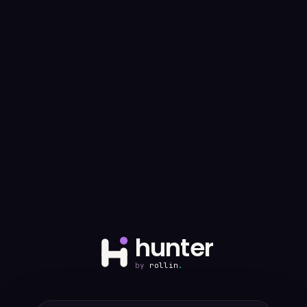
hunter
by
rollin
.