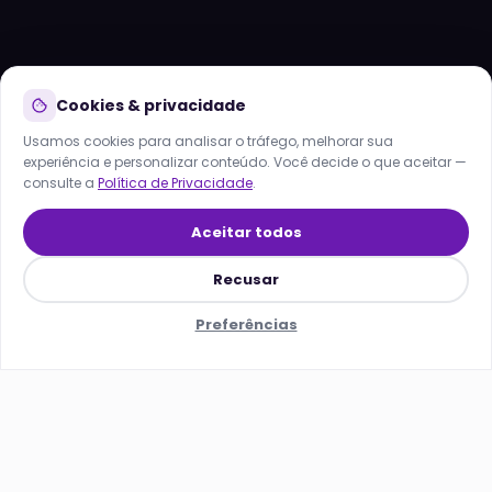
Lana
Online agora · responde em segundos
HOJE
Cookies & privacidade
Usamos cookies para analisar o tráfego, melhorar sua
experiência e personalizar conteúdo. Você decide o que aceitar —
consulte a
Política de Privacidade
.
Aceitar todos
Recusar
Preferências
Início
Soluções
SEO/GEO
Menu
Lana