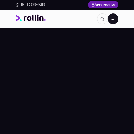
(19) 98339-9219
Área restrita