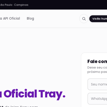
São Paulo · Campinas
a API Oficial
Blog
Visão hu
Fale co
Deixe seu c
próximo pas
 Oficial Tray.