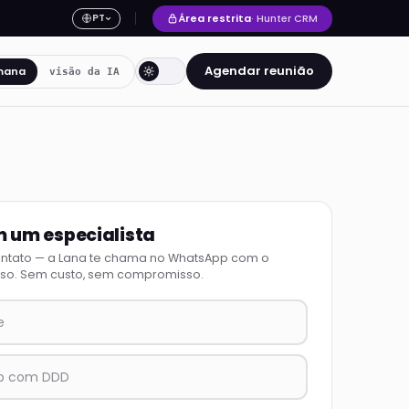
Área restrita
· Hunter CRM
PT
Agendar reunião
mana
visão da IA
m um especialista
ontato — a Lana te chama no WhatsApp com o
so. Sem custo, sem compromisso.