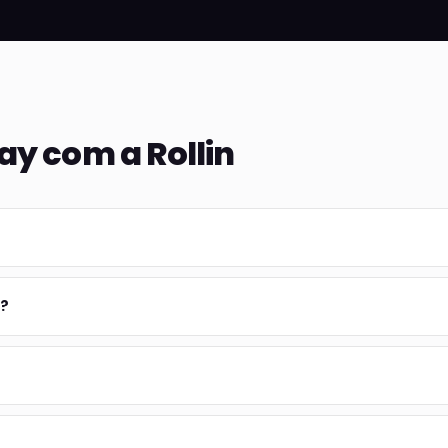
ay com a Rollin
5?