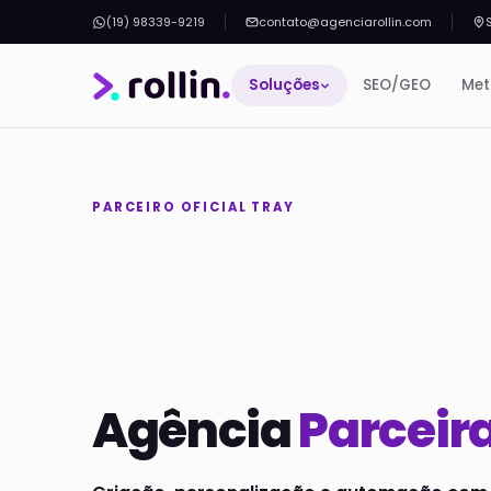
(19) 98339-9219
contato@agenciarollin.com
Soluções
SEO/GEO
Met
PARCEIRO OFICIAL TRAY
Agência
Parceira