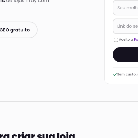
IA
de lojas Tray com
GEO gratuito
Aceito a
Po
Sem custo,
a criar sua loja