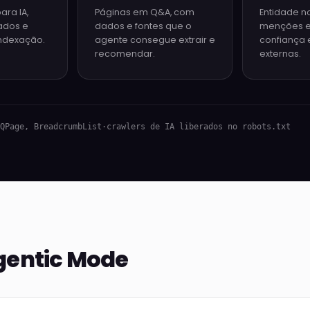
para IA,
Páginas em Q&A, com
Entidade no
ados e
dados e fontes que o
menções e 
indexação.
agente consegue extrair e
confiança 
recomendar.
externas.
QPage, BreadcrumbList
·
crawlers de IA liberados no robots.txt
gentic Mode