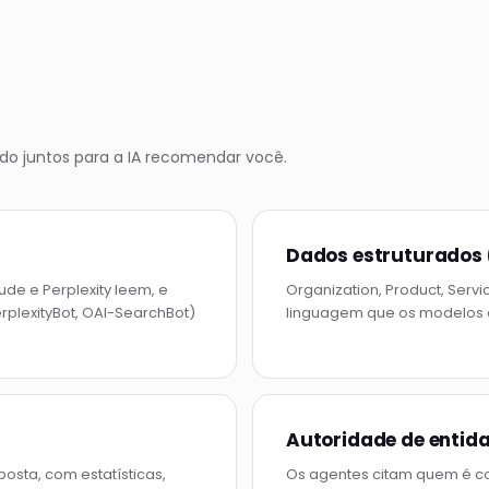
ndo juntos para a IA recomendar você.
Dados estruturados
de e Perplexity leem, e
Organization, Product, Ser
rplexityBot, OAI-SearchBot)
linguagem que os modelos e
Autoridade de entid
sta, com estatísticas,
Os agentes citam quem é co