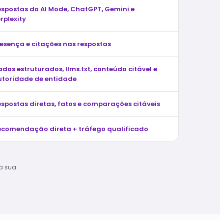
espostas do AI Mode, ChatGPT, Gemini e
rplexity
esença e citações nas respostas
dos estruturados, llms.txt, conteúdo citável e
utoridade de entidade
spostas diretas, fatos e comparações citáveis
ecomendação direta + tráfego qualificado
a sua