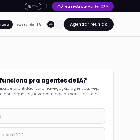
Área restrita
· Hunter CRM
PT
Agendar reunião
mana
visão da IA
 funciona pra agentes de IA?
uita de prontidão para navegação agêntica: veja
 consegue ler, navegar e agir no seu site — e o