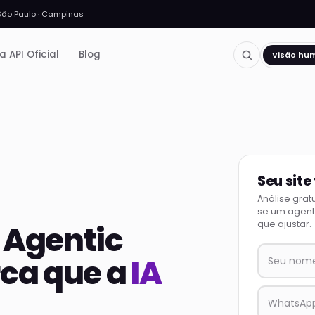
São Paulo · Campinas
a API Oficial
Blog
Visão hu
Seu site
Análise grat
se um agente
que ajustar.
 Agentic
rca que a
IA