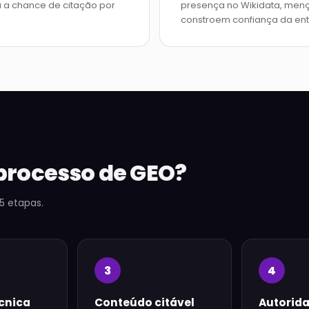
a a chance de citação por
presença no Wikidata, menç
constroem confiança da ent
processo de GEO?
5 etapas.
3
4
écnica
Conteúdo citável
Autorid