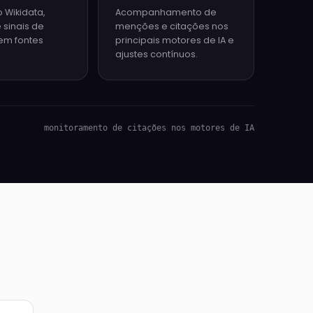
 Wikidata,
Acompanhamento de
sinais de
menções e citações nos
em fontes
principais motores de IA e
ajustes contínuos.
monitoramento de citações nos motores de IA