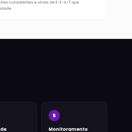
ões consistentes e sinais de E-E-A-T que
idade.
5
ade
Monitoramento