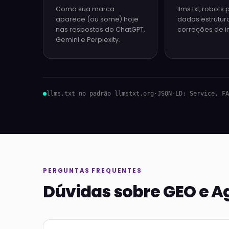
Como sua marca
llms.txt, robots 
aparece (ou some) hoje
dados estrutur
nas respostas do ChatGPT,
correções de 
Gemini e Perplexity.
llms.txt no padrão llmstxt.org
·
JSON-LD: Service, FA
PERGUNTAS FREQUENTES
Dúvidas sobre GEO e A