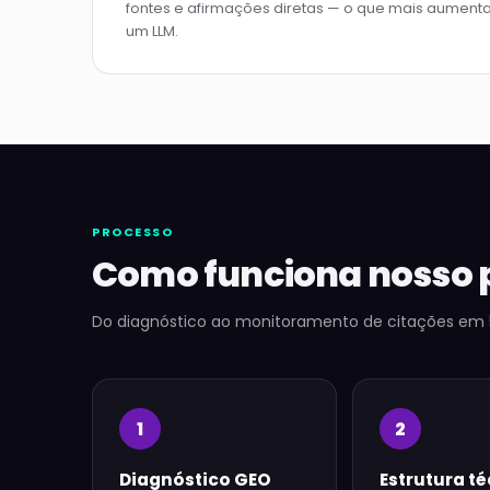
fontes e afirmações diretas — o que mais aument
um LLM.
PROCESSO
Como funciona nosso 
Do diagnóstico ao monitoramento de citações em 
1
2
Diagnóstico GEO
Estrutura t