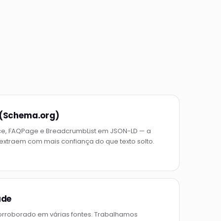
 (Schema.org)
vice, FAQPage e BreadcrumbList em JSON-LD — a
xtraem com mais confiança do que texto solto.
ade
rroborado em várias fontes. Trabalhamos