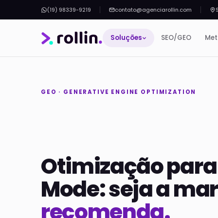
(19) 98339-9219
contato@agenciarollin.com
Soluções
SEO/GEO
Met
GEO · GENERATIVE ENGINE OPTIMIZATION
Otimização para
Mode: seja a ma
recomenda.