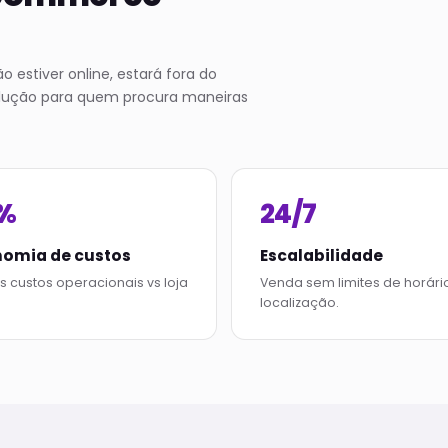
estiver online, estará fora do
solução para quem procura maneiras
%
24/7
omia de custos
Escalabilidade
 custos operacionais vs loja
Venda sem limites de horári
.
localização.