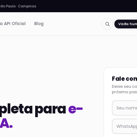
São Paulo · Campinas
a API Oficial
Blog
Visão hu
Fale co
Deixe seu c
próximo pas
pleta para
e-
A.