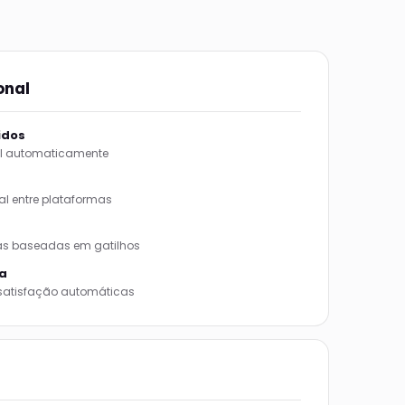
onal
idos
al automaticamente
l entre plataformas
 baseadas em gatilhos
a
 satisfação automáticas