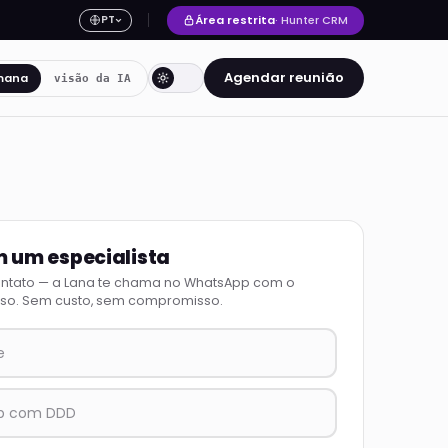
Área restrita
· Hunter CRM
PT
Agendar reunião
mana
visão da IA
m um especialista
ontato — a Lana te chama no WhatsApp com o
so. Sem custo, sem compromisso.