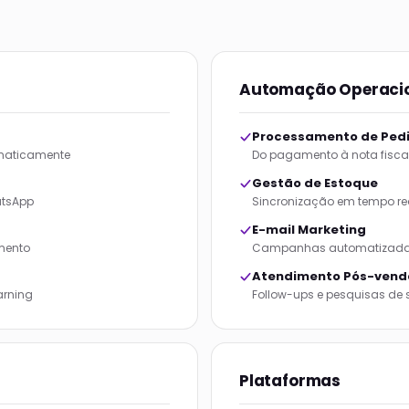
Automação Operaci
Processamento de Ped
omaticamente
Do pagamento à nota fisc
Gestão de Estoque
atsApp
Sincronização em tempo rea
E-mail Marketing
mento
Campanhas automatizadas
Atendimento Pós-vend
arning
Follow-ups e pesquisas de
Plataformas