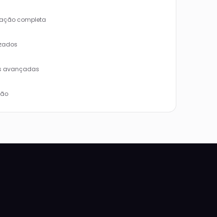
zação completa
izados
es avançadas
ção