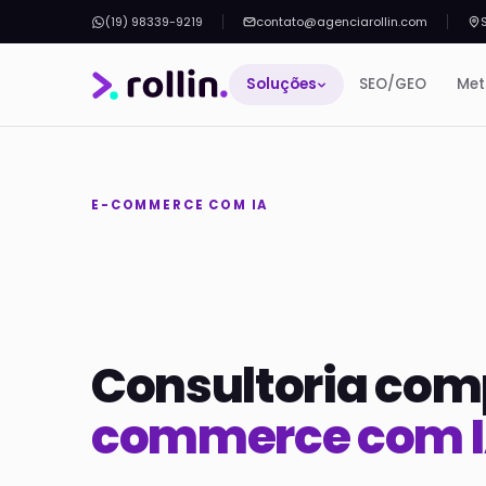
(19) 98339-9219
contato@agenciarollin.com
Soluções
SEO/GEO
Met
E-COMMERCE COM IA
Consultoria com
commerce com I