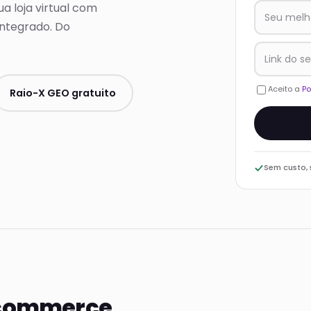
a loja virtual com
 integrado. Do
Aceito a
Po
Raio-X GEO gratuito
Sem custo,
e-commerce