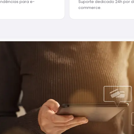
endências para e-
Suporte dedicado 24h por d
commerce.