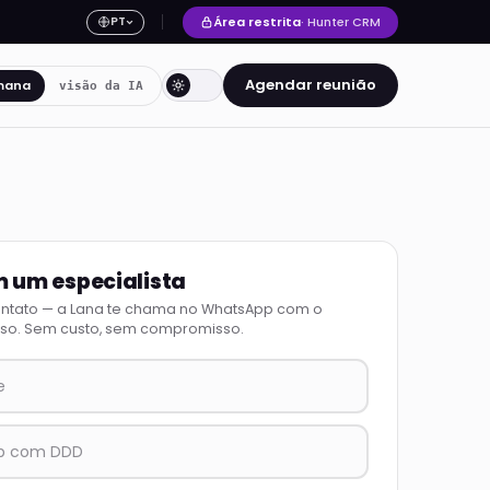
Área restrita
· Hunter CRM
PT
Agendar reunião
mana
visão da IA
m um especialista
ontato — a Lana te chama no WhatsApp com o
so. Sem custo, sem compromisso.