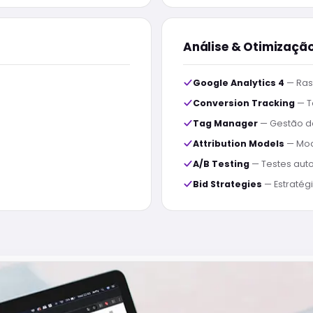
Análise & Otimizaçã
Google Analytics 4
— Ras
Conversion Tracking
— T
Tag Manager
— Gestão de
Attribution Models
— Mod
A/B Testing
— Testes aut
Bid Strategies
— Estratég