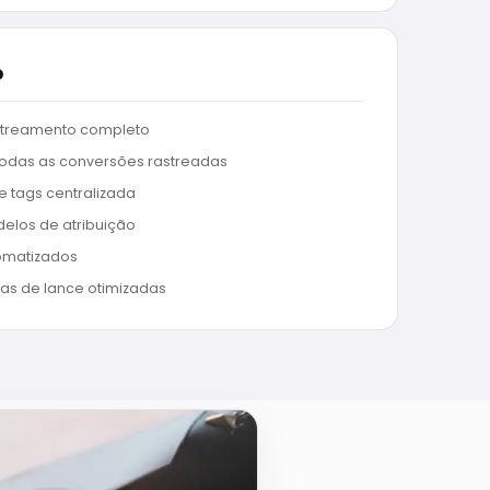
o
treamento completo
odas as conversões rastreadas
 tags centralizada
elos de atribuição
omatizados
ias de lance otimizadas