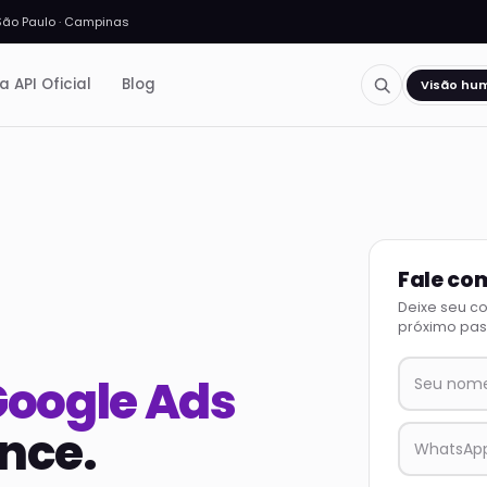
São Paulo · Campinas
a API Oficial
Blog
Visão hu
Fale co
Deixe seu c
próximo pas
oogle Ads
nce.