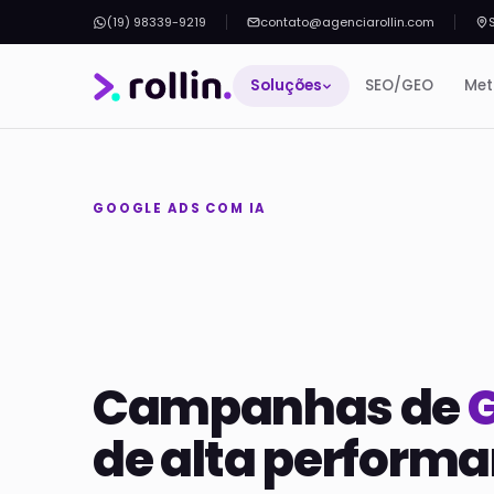
(19) 98339-9219
contato@agenciarollin.com
Soluções
SEO/GEO
Met
GOOGLE ADS COM IA
Campanhas de
G
de alta performa