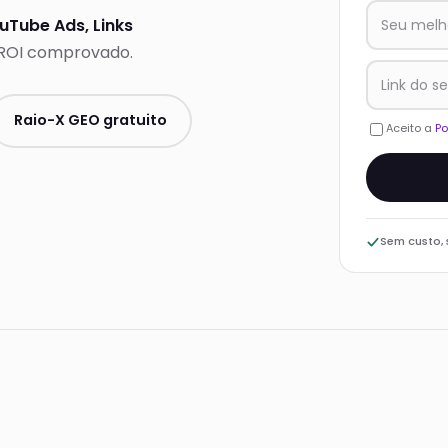
uTube Ads, Links
 ROI comprovado.
Raio-X GEO gratuito
Aceito a
Po
Sem custo,
s