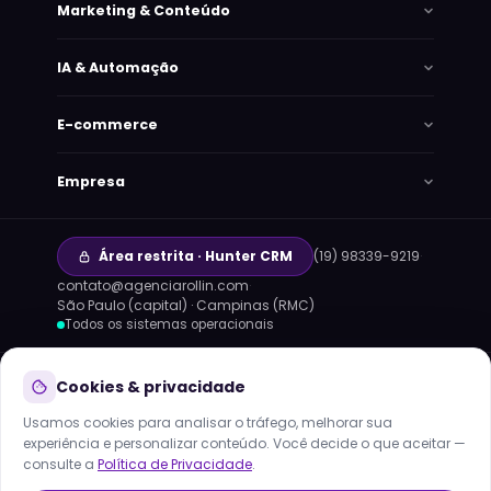
Marketing & Conteúdo
IA & Automação
E-commerce
Empresa
Área restrita · Hunter CRM
(19) 98339-9219
·
contato@agenciarollin.com
·
Lana
São Paulo (capital) · Campinas (RMC)
Online agora · responde em segundos
Todos os sistemas operacionais
HOJE
TECNOLOGIAS QUE OPERAMOS:
Claude
GPT
Cookies & privacidade
Gemini
n8n
Meta Cloud API
MCP
Usamos cookies para analisar o tráfego, melhorar sua
infraestrutura própria · dados no Brasil
experiência e personalizar conteúdo. Você decide o que aceitar —
consulte a
Política de Privacidade
.
© 2013–2026
Rollin Serviços Digitais e Tecnologia