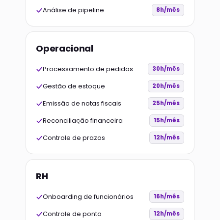
Análise de pipeline
8h/mês
Operacional
Processamento de pedidos
30h/mês
Gestão de estoque
20h/mês
Emissão de notas fiscais
25h/mês
Reconciliação financeira
15h/mês
Controle de prazos
12h/mês
RH
Onboarding de funcionários
16h/mês
Controle de ponto
12h/mês