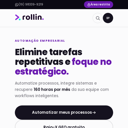
(19) 98339-9219
Área restrita
AUTOMAÇÃO EMPRESARIAL
Elimine tarefas
repetitivas e
foque no
estratégico.
Automatize processos, integre sistemas e
recupere
160 horas por mês
da sua equipe com
workflows inteligentes.
Automatizar meus processos
Raio-X GEO gratuito