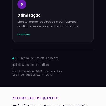
5
Otimização
Monitoramos resultados e otimizamos
continuamente para maximizar ganhos.
Contínuo
ROI médio de 6x em 12 meses
·
quick wins em 1-3 dias
·
monitoramento 24/7 com alertas
logs de auditoria + LGPD
PERGUNTAS FREQUENTES