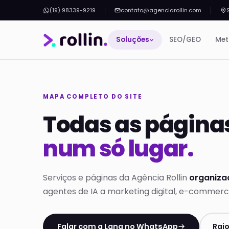
(19) 98339-9219
contato@agenciarollin.com
Soluções
SEO/GEO
Met
MAPA COMPLETO DO SITE
Todas as páginas
num só lugar.
Serviços e páginas da Agência Rollin
organiza
agentes de IA a marketing digital, e-commerce,
Falar com a Lana no WhatsApp
Raio