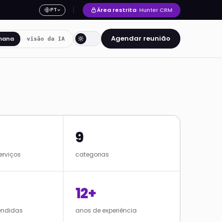
Área restrita
· Hunter CRM
PT
Agendar reunião
mana
visão da IA
9
erviços
categorias
12+
endidas
anos de experiência