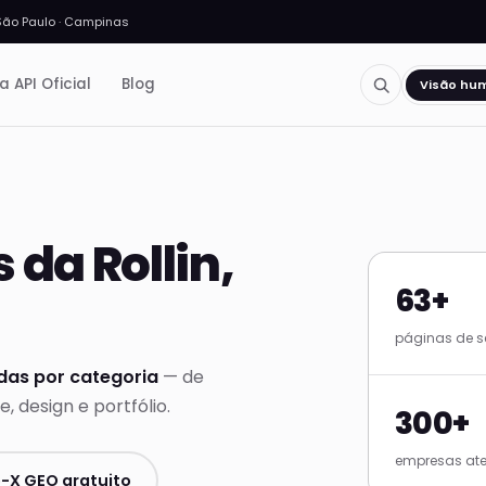
São Paulo · Campinas
a API Oficial
Blog
Visão hu
 da Rollin,
63+
páginas de s
das por categoria
— de
 design e portfólio.
300+
empresas at
-X GEO gratuito