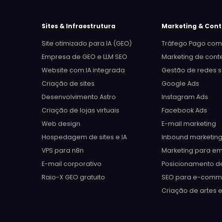
Sites & Infraestrutura
Marketing & Con
Site otimizado para IA (GEO)
Tráfego Pago com
Empresa de GEO e LLM SEO
Marketing de con
Website com IA integrada
Gestão de redes s
Criação de sites
Google Ads
Desenvolvimento Astro
Instagram Ads
Criação de lojas virtuais
Facebook Ads
Web design
E-mail marketing
Hospedagem de sites e IA
Inbound marketin
VPS para n8n
Marketing para e
E-mail corporativo
Posicionamento d
Raio-X GEO gratuito
SEO para e-comm
Criação de artes 