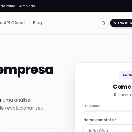
São Paulo · Campinas
a API Oficial
Blog
Visão hu
 empresa
Anál
Comec
Resposta 
s
uma análise
Progresso
e revolucionar seu
Nome completo *