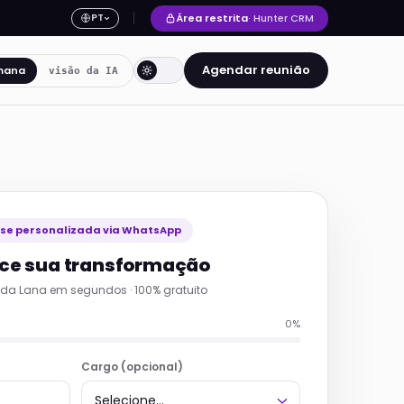
Área restrita
· Hunter CRM
PT
Agendar reunião
mana
visão da IA
ise personalizada via WhatsApp
e sua transformação
da Lana em segundos · 100% gratuito
0%
Cargo (opcional)