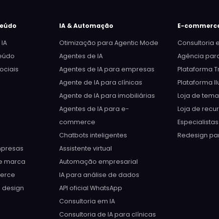
teúdo
IA & Automação
E-commerc
 IA
Otimização para Agentic Mode
Consultoria
teúdo
Agentes de IA
Agência pa
ociais
Agentes de IA para empresas
Plataforma T
Agente de IA para clínicas
Plataforma Il
Agente de IA para imobiliárias
Loja de temas
Agentes de IA para e-
Loja de recur
commerce
Especialistas
g
Chatbots inteligentes
Redesign p
mpresas
Assistente virtual
e marca
Automação empresarial
erce
IA para análise de dados
e design
API oficial WhatsApp
Consultoria em IA
Consultoria de IA para clínicas