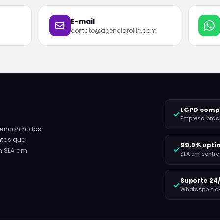
E-mail
contato@agenciarollin.com
LGPD comp
Empresa brasil
es encontrados
ntes que
99,9% upti
m SLA em
SLA em contrato
Suporte 24
WhatsApp, tick