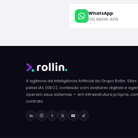
WhatsApp
(19) 98339-9219
A agência de Inteligência Artificial do Grupo Rollin. Sit
pelas IAs (GEO), conteúdo com avatares digitais e age
operam seus sistemas — em infraestrutura própria, co
contrato.