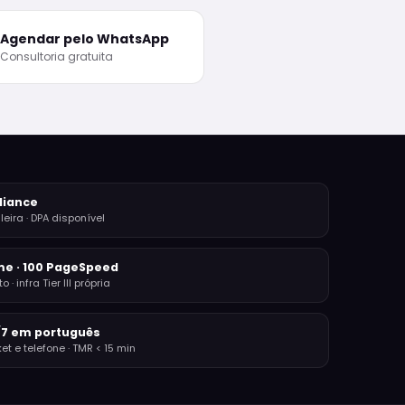
Agendar pelo WhatsApp
Consultoria gratuita
liance
eira · DPA disponível
me · 100 PageSpeed
 · infra Tier III própria
/7 em português
et e telefone · TMR < 15 min