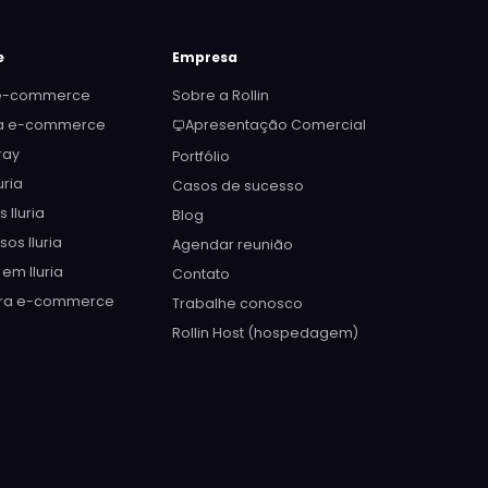
e
Empresa
 e-commerce
Sobre a Rollin
ra e-commerce
Apresentação Comercial
ray
Portfólio
uria
Casos de sucesso
 Iluria
Blog
sos Iluria
Agendar reunião
 em Iluria
Contato
ara e-commerce
Trabalhe conosco
Rollin Host (hospedagem)
Lana
Online agora · responde em segundos