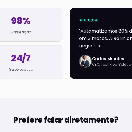
98%
★★★★★
"Automatizamos 80% d
Satisfação
em 3 meses. A Rollin 
negócios."
24/7
Carlos Mendes
CEO, TechFlow Solutio
Suporte ativo
Prefere falar diretamente?