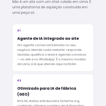
Não é um site com um chat colado em cima. É
uma plataforma de aquisição construída em
uma peça só.
01
Agente de IA integrado ao site
Um agente comercial treinado no seu
negócio atende cada visitante: responde
dúvidas, qualifica o lead e agenda conversa
— no site e no WhatsApp. É o mesmo modelo
da Lana, a IA que atende aqui na Rollin.
02
Otimizado para IA de fábrica
(GEO)
llms.txt, dados estruturados Schema.org,
conteúdo citável e crawlers de IA liberados.