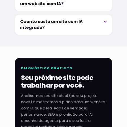
um website com IA?
Quanto custa um site com IA
integrada?
DIAGNÓSTICO GRATUITO
Seu próximo site pode
trabalhar por você.
Analisamos seu site atual (ou seu projeto
novo) e mostramos o plano para um website
com IA que gera leads de verdade:
performance, SEO e prontidão para IA,
desenho do agente para o seu funil e
proposta fechada, sem surpresa.