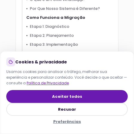
Por Que Nosso Sistema é Diferente?
Como Funciona a Migração
Etapa 1: Diagnóstico
Etapa 2: Planejamento
Lana
Online agora · responde em segundos
Etapa 3: Implementação
Etapa 4: Transição
HOJE
Cookies & privacidade
Etapa 5: Estabilização
Case Real: Imobiliária no Brasil
Usamos cookies para analisar o tráfego, melhorar sua
experiência e personalizar conteúdo. Você decide o que aceitar —
Quanto Custa a Solução
consulte a
Política de Privacidade
.
FAQ - Perguntas Frequentes
Aceitar todos
A API oficial é mais segura que as não
oficiais?
Recusar
Posso manter meu número atual?
Preferências
Quanto tempo leva a migração?
Início
Soluções
SEO/GEO
Menu
Lana
O histórico de conversas é preservado?