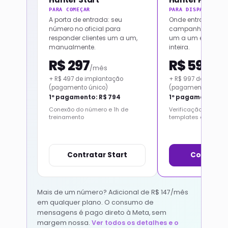
PARA COMEÇAR
PARA DISPARAR EM 
A porta de entrada: seu
Onde entram listas
número no oficial para
campanhas: pare
responder clientes um a um,
um a um e fale co
manualmente.
inteira.
R$ 297
R$ 597
/mês
/mê
+ R$ 497 de implantação
+ R$ 997 de implan
(pagamento único)
(pagamento único)
1º pagamento: R$ 794
1º pagamento: R$ 
Conexão do número e 1h de
Verificação conduzi
treinamento
templates e 2h de t
Contratar Start
Contratar
Mais de um número? Adicional de R$ 147/mês
em qualquer plano. O consumo de
mensagens é pago direto à Meta, sem
margem nossa.
Ver todos os detalhes e o