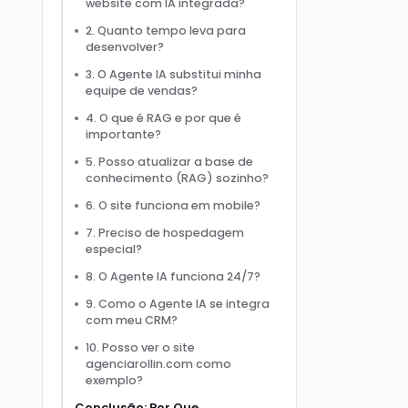
website com IA integrada?
2. Quanto tempo leva para
desenvolver?
3. O Agente IA substitui minha
equipe de vendas?
4. O que é RAG e por que é
importante?
5. Posso atualizar a base de
conhecimento (RAG) sozinho?
6. O site funciona em mobile?
7. Preciso de hospedagem
especial?
8. O Agente IA funciona 24/7?
9. Como o Agente IA se integra
com meu CRM?
10. Posso ver o site
agenciarollin.com como
exemplo?
Conclusão: Por Que