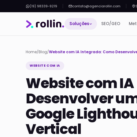
(19) 98339-9219
contato@agenciarollin.com
Soluções
SEO/GEO
Met
Home
/
Blog
/
WEBSITE COM IA
Website com IA
Desenvolver um 
Google Lightho
Vertical