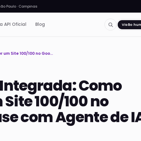
São Paulo · Campinas
a API Oficial
Blog
Visão hu
Website com IA Integrada: Como Desenvolver um Site 100/100 no Google Lighthouse com Agente de IA Vertical
 Integrada: Como
Site 100/100 no
use com Agente de I