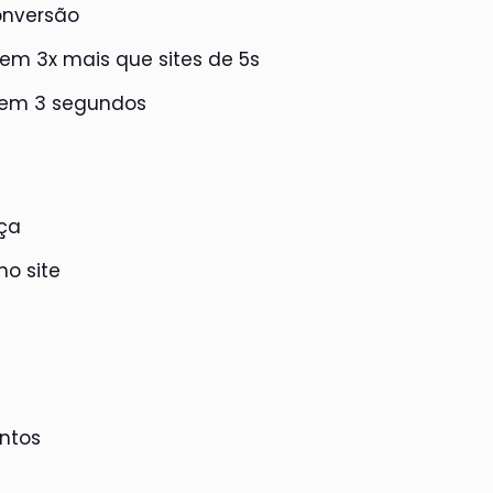
onversão
em 3x mais que sites de 5s
 em 3 segundos
nça
no site
entos