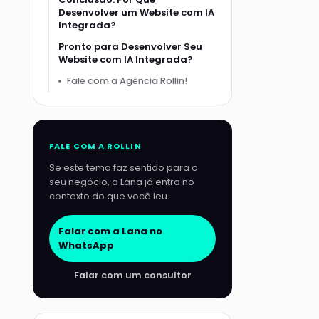
Desenvolver um Website com IA
Integrada?
Pronto para Desenvolver Seu
Website com IA Integrada?
Fale com a Agência Rollin!
FALE COM A ROLLIN
Se este tema faz sentido para o
seu negócio, a Lana já entra no
contexto do que você leu.
Falar com a Lana no
WhatsApp
Falar com um consultor