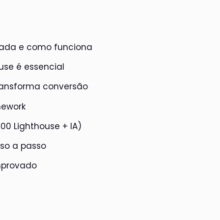
rada e como funciona
use é essencial
transforma conversão
mework
100 Lighthouse + IA)
so a passo
mprovado