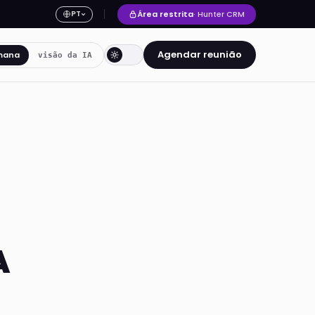
Área restrita
· Hunter CRM
PT
Agendar reunião
mana
visão da IA
A