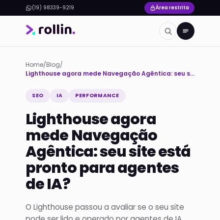
(19) 98339-9219
Área restrita
Home
/
Blog
/
Lighthouse agora mede Navegação Agêntica: seu site está pronto para agentes de IA?
SEO
IA
PERFORMANCE
Lighthouse agora
mede Navegação
Agêntica: seu site está
pronto para agentes
de IA?
O Lighthouse passou a avaliar se o seu site
pode ser lido e operado por agentes de IA,