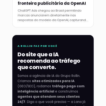
fronteira publicitária da OpenAI
ChatGPT Ads chegou ao Brasil permitindo
marcas anunciarem diretamente nas
respostas do modelo da OpenAI, capturando
intenção de compra no momento exato da
busca.
A ROLLIN FAZ POR VOCÊ
Do site que a IA
recomenda ao tráfego
que converte.
Somos a agência de IA do Grupo Rollin.
Criamos
sites otimizados para IA
(GEO/SEO), rodamos
tráfego pago com
inteligência artificial
e construímos
agentes que atendem seus clientes
24/7
. Diga o que você precisa — a Lana já