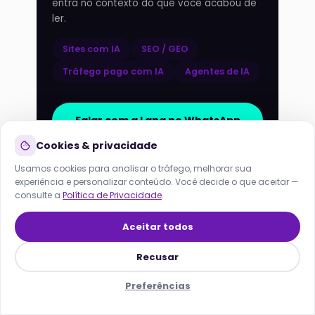
entra no contexto do que você acabou de
ler.
Sites com IA
SEO / GEO
Tráfego pago com IA
Agentes de IA
Lana
Online agora · responde em segundos
Falar com a Lana no WhatsApp
HOJE
Cookies & privacidade
Análise grátis do meu site
Usamos cookies para analisar o tráfego, melhorar sua
experiência e personalizar conteúdo. Você decide o que aceitar —
consulte a
Política de Privacidade
.
Aceitar todos
Recusar
Preferências
A agência de Inteligência Artificial do Grupo Rollin.
Início
Soluções
SEO/GEO
Menu
Lana