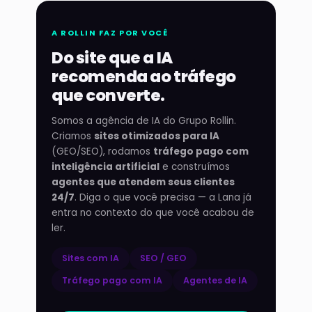
A ROLLIN FAZ POR VOCÊ
Do site que a IA
recomenda ao tráfego
que converte.
Somos a agência de IA do Grupo Rollin.
Criamos
sites otimizados para IA
(GEO/SEO), rodamos
tráfego pago com
inteligência artificial
e construímos
agentes que atendem seus clientes
24/7
. Diga o que você precisa — a Lana já
entra no contexto do que você acabou de
ler.
Sites com IA
SEO / GEO
Tráfego pago com IA
Agentes de IA