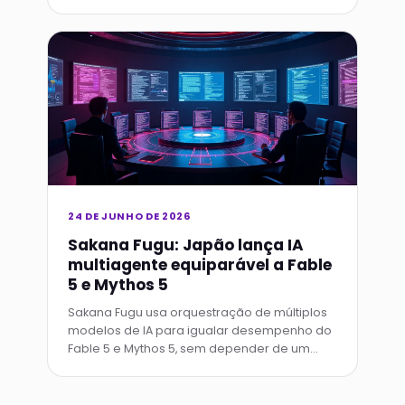
Trust) é o framework do Google para avaliar
qualidade.
24 DE JUNHO DE 2026
Sakana Fugu: Japão lança IA
multiagente equiparável a Fable
5 e Mythos 5
Sakana Fugu usa orquestração de múltiplos
modelos de IA para igualar desempenho do
Fable 5 e Mythos 5, sem depender de um
único sistema gigante ou controles de
exportação.