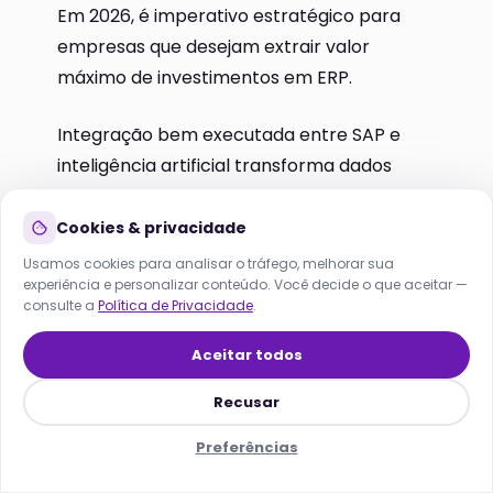
Em 2026, é imperativo estratégico para
empresas que desejam extrair valor
máximo de investimentos em ERP.
Integração bem executada entre SAP e
Lana
inteligência artificial transforma dados
Online agora · responde em segundos
transacionais em vantagem competitiva
HOJE
mensurável: redução de custos, aumento
Cookies & privacidade
de receita e decisões mais rápidas e
Usamos cookies para analisar o tráfego, melhorar sua
experiência e personalizar conteúdo. Você decide o que aceitar —
precisas.
consulte a
Política de Privacidade
.
Empresas que postergam adoção de IA em
Aceitar todos
ambientes SAP correm risco de
Recusar
obsolescência competitiva. Momento de
agir é agora.
Preferências
Início
Soluções
SEO/GEO
Menu
Lana