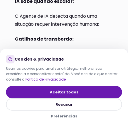
IA sabe quando escalar:
O Agente de IA detecta quando uma
situação requer intervenção humana:
Lana
Gatilhos de transbordo:
Online agora · responde em segundos
Negociação de valor
HOJE
Cookies & privacidade
Dúvida técnica complexa
Usamos cookies para analisar o tráfego, melhorar sua
experiência e personalizar conteúdo. Você decide o que aceitar —
Cliente VIP (score alto)
consulte a
Política de Privacidade
.
Reclamação detectada
Aceitar todos
Solicitação explícita do cliente
Recusar
Horário comercial + disponibilidade do
Preferências
corretor
Início
Soluções
SEO/GEO
Menu
Lana