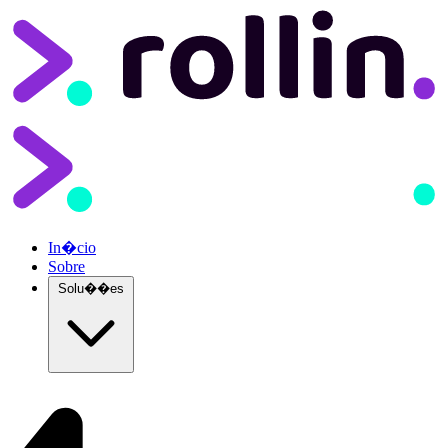
In�cio
Sobre
Solu��es