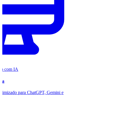
to com IA
ada
 otimizado para ChatGPT, Gemini e