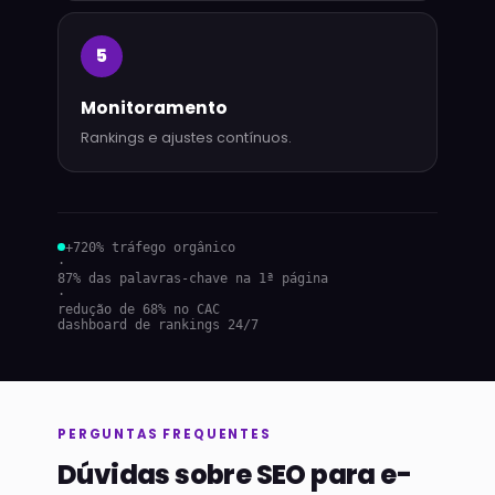
5
Monitoramento
Rankings e ajustes contínuos.
+720% tráfego orgânico
·
87% das palavras-chave na 1ª página
·
redução de 68% no CAC
dashboard de rankings 24/7
PERGUNTAS FREQUENTES
Dúvidas sobre SEO para e-