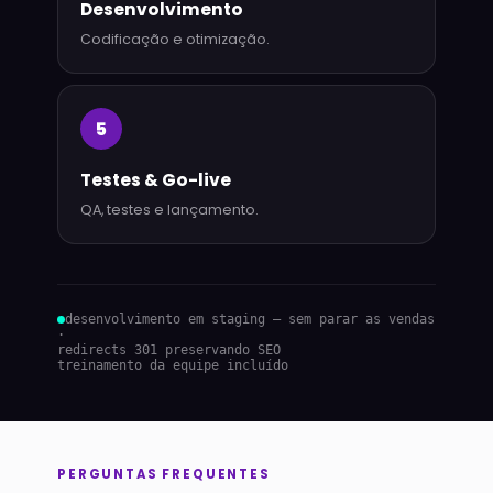
Desenvolvimento
Codificação e otimização.
5
Testes & Go-live
QA, testes e lançamento.
desenvolvimento em staging — sem parar as vendas
·
redirects 301 preservando SEO
treinamento da equipe incluído
PERGUNTAS FREQUENTES