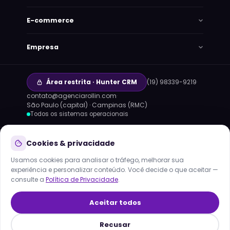
E-commerce
Empresa
Área restrita · Hunter CRM
(19) 98339-9219
·
contato@agenciarollin.com
·
Lana
São Paulo (capital) · Campinas (RMC)
Online agora · responde em segundos
Todos os sistemas operacionais
HOJE
TECNOLOGIAS QUE OPERAMOS:
Claude
GPT
Cookies & privacidade
Gemini
n8n
Meta Cloud API
MCP
Usamos cookies para analisar o tráfego, melhorar sua
infraestrutura própria · dados no Brasil
experiência e personalizar conteúdo. Você decide o que aceitar —
consulte a
Política de Privacidade
.
© 2013–2026
Rollin Serviços Digitais e Tecnologia
LTDA
· Todos os direitos reservados
Aceitar todos
·
Termos
·
Privacidade
·
Exclusão de dados
·
Mapa do site
Recusar