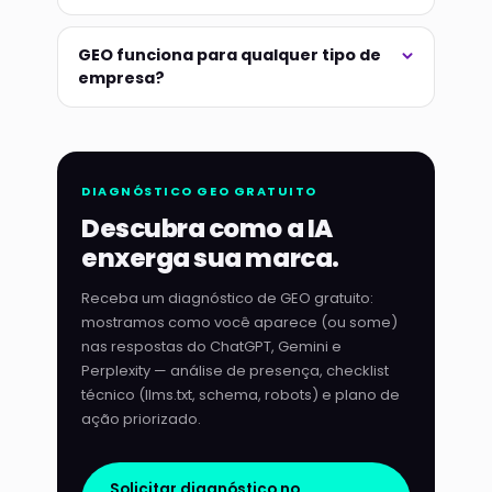
GEO funciona para qualquer tipo de
empresa?
DIAGNÓSTICO GEO GRATUITO
Descubra como a IA
enxerga sua marca.
Receba um diagnóstico de GEO gratuito:
mostramos como você aparece (ou some)
nas respostas do ChatGPT, Gemini e
Perplexity — análise de presença, checklist
técnico (llms.txt, schema, robots) e plano de
ação priorizado.
Solicitar diagnóstico no