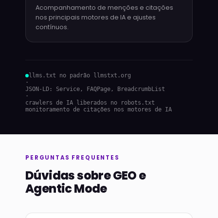
Acompanhamento de menções e citações
nos principais motores de IA e ajustes
contínuos.
llms.txt no padrão llmstxt.org
·
JSON-LD: Service, FAQPage, BreadcrumbList
·
crawlers de IA liberados no robots.txt
monitoramento de citações nos motores de IA
PERGUNTAS FREQUENTES
Dúvidas sobre GEO e
Agentic Mode