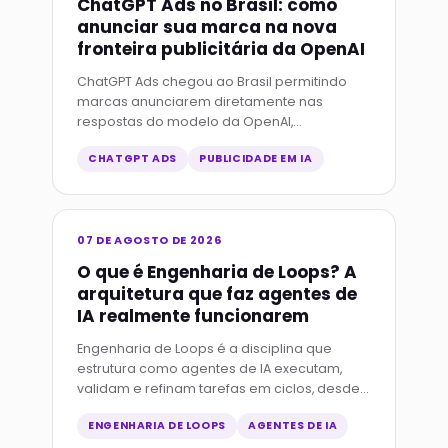
ChatGPT Ads no Brasil: como
anunciar sua marca na nova
fronteira publicitária da OpenAI
ChatGPT Ads chegou ao Brasil permitindo
marcas anunciarem diretamente nas
respostas do modelo da OpenAI,
capturando intenção de compra no
CHATGPT ADS
PUBLICIDADE EM IA
momento exato da busca.
07 DE AGOSTO DE 2026
O que é Engenharia de Loops? A
arquitetura que faz agentes de
IA realmente funcionarem
Engenharia de Loops é a disciplina que
estrutura como agentes de IA executam,
validam e refinam tarefas em ciclos, desde
o loop básico de prompt-resposta até
ENGENHARIA DE LOOPS
AGENTES DE IA
sistemas que escalam autonomamente.