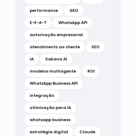
performance
GEO
E-E-A-T
WhatsApp API
automação empresarial
atendimento ao cliente
SEO
IA
Sakana AI
modelos multiagente
ROI
WhatsApp Business API
integração
otimização para IA
whatsapp business
estratégia digital
Claude