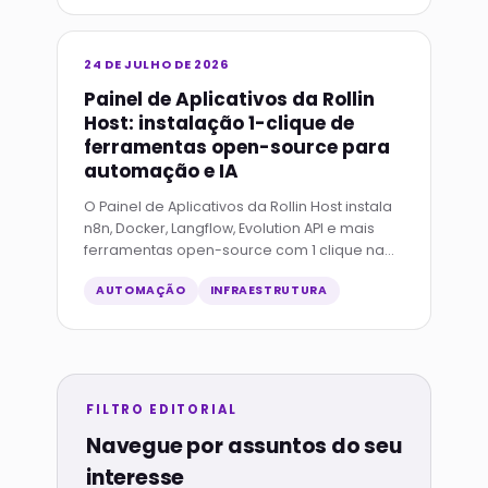
24 DE JULHO DE 2026
Painel de Aplicativos da Rollin
Host: instalação 1-clique de
ferramentas open-source para
automação e IA
O Painel de Aplicativos da Rollin Host instala
n8n, Docker, Langflow, Evolution API e mais
ferramentas open-source com 1 clique na
VPS, incluindo subdomínio grátis e SSL
AUTOMAÇÃO
INFRAESTRUTURA
automático.
FILTRO EDITORIAL
Navegue por assuntos do seu
interesse