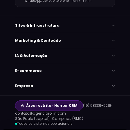
WhatsApp, ticket e telefone · TMR < 15 min
Sites & Infraestrutura
Marketing & Conteúdo
IA & Automação
E-commerce
Empresa
Área restrita · Hunter CRM
(19) 98339-9219
·
contato@agenciarollin.com
·
Lana
São Paulo (capital) · Campinas (RMC)
Online agora · responde em segundos
Todos os sistemas operacionais