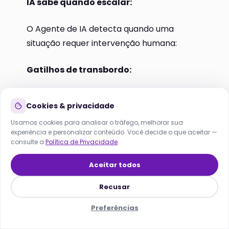
IA sabe quando escalar:
O Agente de IA detecta quando uma
situação requer intervenção humana:
Lana
Gatilhos de transbordo:
Online agora · responde em segundos
Negociação de valor
HOJE
Cookies & privacidade
Dúvida técnica complexa
Usamos cookies para analisar o tráfego, melhorar sua
experiência e personalizar conteúdo. Você decide o que aceitar —
Cliente VIP (score alto)
consulte a
Política de Privacidade
.
Reclamação detectada
Aceitar todos
Solicitação explícita do cliente
Recusar
Horário comercial + disponibilidade do
Preferências
corretor
Início
Soluções
SEO/GEO
Menu
Lana